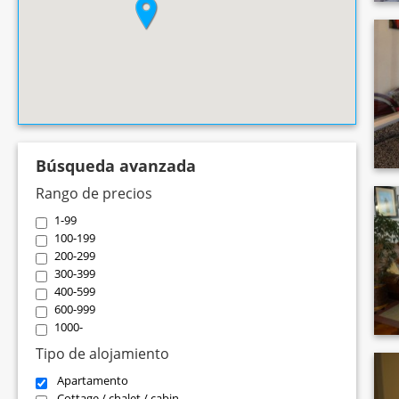
Búsqueda avanzada
Rango de precios
1-99
100-199
200-299
300-399
400-599
600-999
1000-
Tipo de alojamiento
Apartamento
Cottage / chalet / cabin