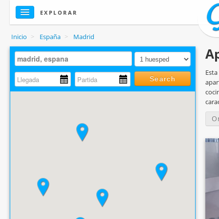
EXPLORAR
Inicio
>
España
>
Madrid
A
Esta
Search
apar
coci
carac
O