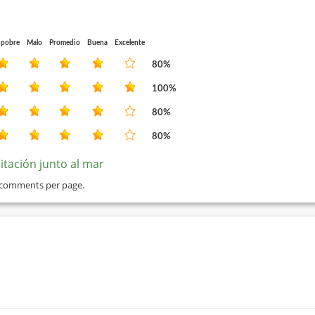
 pobre
Malo
Promedio
Buena
Excelente
80%
100%
80%
80%
itación junto al mar
 comments per page.