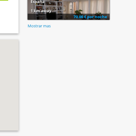
España
1 km away
70,00 € por noche
Mostrar mas