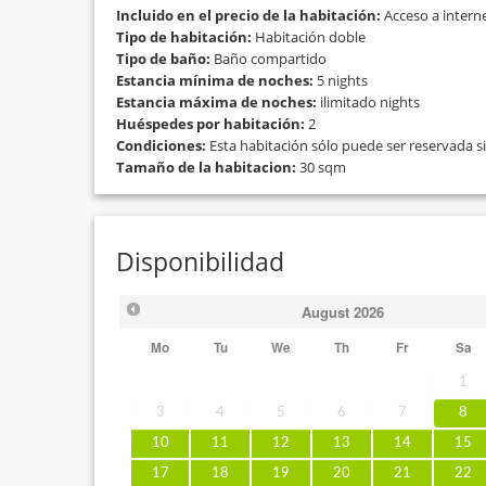
Incluido en el precio de la habitación:
Acceso a intern
Tipo de habitación:
Habitación doble
Tipo de baño:
Baño compartido
Estancia mínima de noches:
5 nights
Estancia máxima de noches:
ilimitado nights
Huéspedes por habitación:
2
Condiciones:
Esta habitación sólo puede ser reservada si
Tamaño de la habitacion:
30 sqm
Disponibilidad
August
2026
Mo
Tu
We
Th
Fr
Sa
1
3
4
5
6
7
8
10
11
12
13
14
15
17
18
19
20
21
22