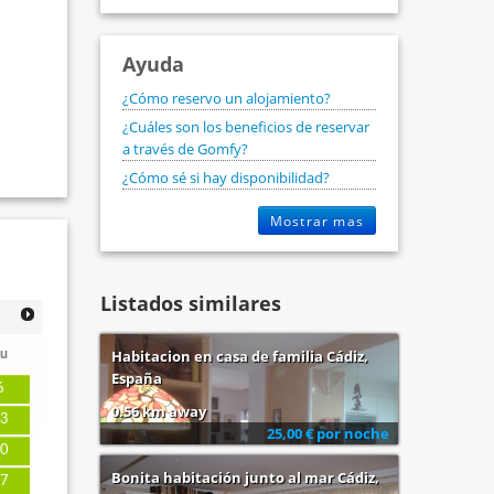
Ayuda
¿Cómo reservo un alojamiento?
¿Cuáles son los beneficios de reservar
a través de Gomfy?
¿Cómo sé si hay disponibilidad?
Mostrar mas
Listados similares
u
Habitacion en casa de familia Cádiz,
España
6
0.56 km away
3
25,00 € por noche
0
Bonita habitación junto al mar Cádiz,
7