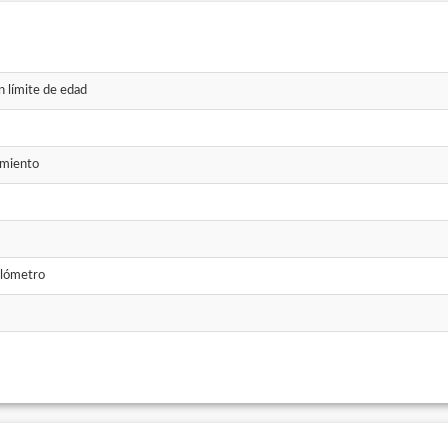
n límite de edad
amiento
lómetro