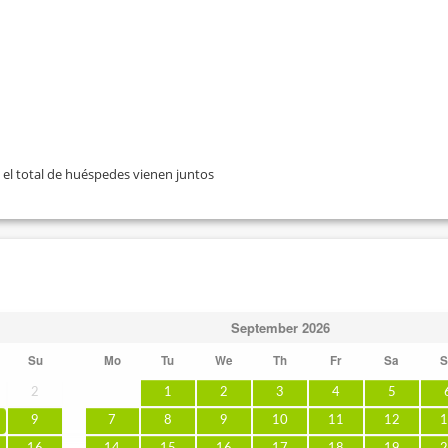
 el total de huéspedes vienen juntos
September
2026
Su
Mo
Tu
We
Th
Fr
Sa
S
2
1
2
3
4
5
9
7
8
9
10
11
12
1