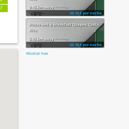
0
2.16 km away
7
22,16 € por noche
House bed & breakfast Quepos, Costa
Rica
3.15 km away
22,16 € por noche
Mostrar mas