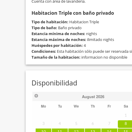
Cuenta con área de lavandería.
Habitacion Triple con baño privado
Tipo de habitación:
Habitacion Triple
Tipo de baño:
Baño privado
Estancia mínima de noches:
nights
Estancia máxima de noches:
ilimitado nights
Huéspedes por habitación:
4
Condiciones:
Esta habitación sólo puede ser reservada si
Tamaño de la habitacion:
informacion no disponible
Disponibilidad
August
2026
Mo
Tu
We
Th
Fr
Sa
1
3
4
5
6
7
8