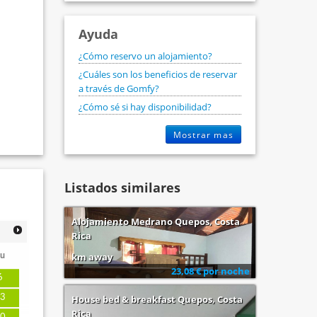
Ayuda
¿Cómo reservo un alojamiento?
¿Cuáles son los beneficios de reservar
a través de Gomfy?
¿Cómo sé si hay disponibilidad?
Mostrar mas
Listados similares
Alojamiento Medrano Quepos, Costa
Rica
u
km away
23,08 € por noche
6
3
House bed & breakfast Quepos, Costa
Rica