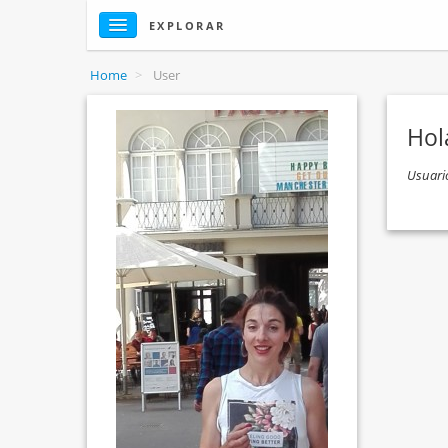
EXPLORAR
Home
>
User
Hola
Usuari