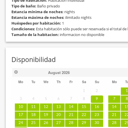
Tipo de habitación:
Habitación Individual
Tipo de baño:
Baño privado
Estancia mínima de noches:
nights
Estancia máxima de noches:
ilimitado nights
Huéspedes por habitación:
1
Condiciones:
Esta habitación sólo puede ser reservada si el total d
Tamaño de la habitacion:
informacion no disponible
Disponibilidad
August
2026
Mo
Tu
We
Th
Fr
Sa
Su
Mo
T
1
2
3
4
5
6
7
8
9
7
10
11
12
13
14
15
16
14
1
17
18
19
20
21
22
23
21
2
24
25
26
27
28
29
30
28
2