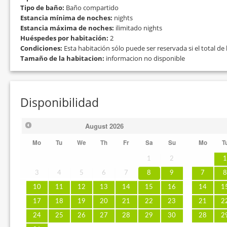
Tipo de baño:
Baño compartido
Estancia mínima de noches:
nights
Estancia máxima de noches:
ilimitado nights
Huéspedes por habitación:
2
Condiciones:
Esta habitación sólo puede ser reservada si el total d
Tamaño de la habitacion:
informacion no disponible
Disponibilidad
August
2026
Mo
Tu
We
Th
Fr
Sa
Su
Mo
T
1
2
3
4
5
6
7
8
9
7
10
11
12
13
14
15
16
14
1
17
18
19
20
21
22
23
21
2
24
25
26
27
28
29
30
28
2